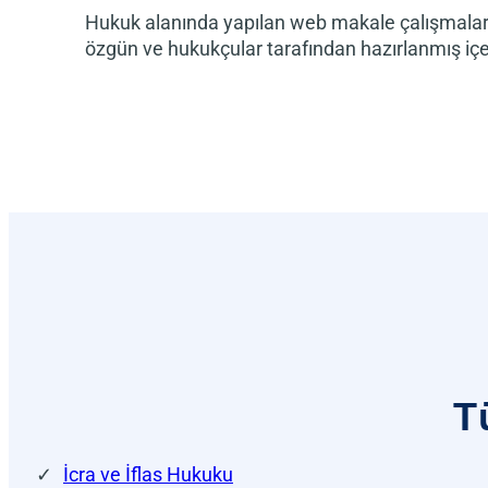
Hukuk alanında yapılan web makale çalışmal
özgün ve hukukçular tarafından hazırlanmış içer
T
İcra ve İflas Hukuku