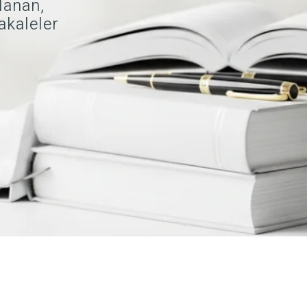
lanan,
akaleler