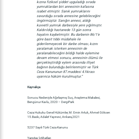
kızına fiziksel şiddet uyguladığı sırada
yumruklardan biri annesinin kafasına
isabet etmiştir. Sanık yumruklarını
savurduğu sırada annesine gelebileceğini
öngörmüştür. Sanığın annesi, aldığı
kuvvetli yumruk darbesiyle yere yığılmıştır.
Kaldırıldığı hastanede 13 gün sonra
hayatını kaybetmiştir. Bu darbenin 86/1’e
göre basit tıbbi müdahale ile
giderilemeyecek bir darbe olması, kızını
yaralamak isterken annesinin de
yaralanabileceğini bildiği halde eylemine
devam etmesi sonucu, annesinin ölümü ile
gerçekleştirdiği eylem arasında illiyet
bağının bulunduğu belirlenmiştir ve Türk
Ceza Kanununun 87.maddesi 4.fıkrası
uyarınca hüküm kurulmuştur.”
Kaynakça
Sonucu Nedeniyle Ağırlaşmış Suç, Araştırma Makalesi,
Bengünur Kavlu, 2020 – DergiPark
Ceza Hukuku Genel Hükümler, M. Emin Artuk, Ahmet Gökcen
15.Baskı, Adalet Yayınevi, Ankara,2021
5237 Sayılı Türk Ceza Kanunu
Yargıtay İçtihatları