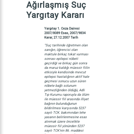
Ağırlaşmış Suç
Yargıtay Kararı
Yargıtay 1. Ceza Dairesi
2007/8089 Esas, 2007/9834
Karar, 27.12.2007 Tarih
“Suç tarihinde öğretmen olan
sanığın, öğrencisi olan
maktule birkaç tokat vurması
sonrası epilepsi nöbeti
geçirdiği ve birkaç gün sonra
da maruz kaldığı müessir fiilin
etkisiyle kendisinde mevcut
epilepsi hastalığının aktif hale
geçmesi sonucu uzun süren
nöbete bağlı solunum
yetmezliğinden öldüğü, Adli
Tıp Kurumu raporuyla da ölüm
ile müessir fiil arasında illiyet
bağının bulunduğunun
bildirilmesi karşısında 5237
sayılı TCK. bakımından lehe
yasanın belirlenmesine esas
alınmak üzere öncelikle
müessir fiil yönünden 5237
sayılı TCK’nin 86. maddesi