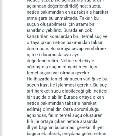
Netice sebebiyle ağırlaşmış suç taksir
açısından değerlendirildiğinde; suçta,
netice bakımından en az taksirle hareket
etme şartı bulunmaktadır. Taksir, bu
suçun oluşabilmesi için azami bir
sınırdır diyebiliriz. Burada en çok
karıştırılan konulardan biri; temel suç ve
ortaya çıkan netice bakımından taksir
durumudur. Bu soruya cevap verebilmek
için iki durumu da ayrı ayrı
değerlendirelim. Netice sebebiyle
ağırlaşmış suçun oluşabilmesi için
temel suçun var olması gerekir.
Halihazırda temel bir suçun varlığı ve bu
suçun kast ile işlenmesi gerekir. Bu suç
sırf hareket suçu olabileceği gibi neticeli
bir suç da olabilir. Burada ortaya çıkan
netice bakımından taksirle hareket
edilmiş olmalıdır. Ceza sorumluluğu
açısından, failin temel suçu oluşturan
fiili ile ortaya çıkan netice arasında
illiyet bağının bulunması gerekir. İlliyet
bağına ek olarak, meydana gelen netice