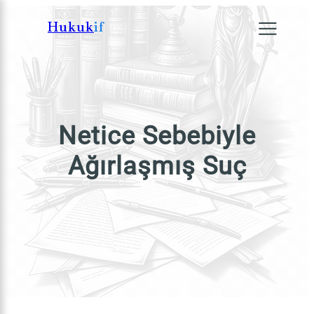
İçeriğe
Hukuk
if
geç
×
Netice Sebebiyle
Ağırlaşmış Suç