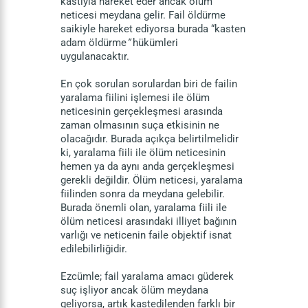
kastıyla hareket eder ancak ölüm
neticesi meydana gelir. Fail öldürme
saikiyle hareket ediyorsa burada “kasten
adam öldürme
”
hükümleri
uygulanacaktır.
En çok sorulan sorulardan biri de failin
yaralama fiilini işlemesi ile ölüm
neticesinin gerçekleşmesi arasında
zaman olmasının suça etkisinin ne
olacağıdır. Burada açıkça belirtilmelidir
ki, yaralama fiili ile ölüm neticesinin
hemen ya da aynı anda gerçekleşmesi
gerekli değildir. Ölüm neticesi, yaralama
fiilinden sonra da meydana gelebilir.
Burada önemli olan, yaralama fiili ile
ölüm neticesi arasındaki illiyet bağının
varlığı ve neticenin faile objektif isnat
edilebilirliğidir.
Ezcümle; fail yaralama amacı güderek
suç işliyor ancak ölüm meydana
geliyorsa, artık kastedilenden farklı bir