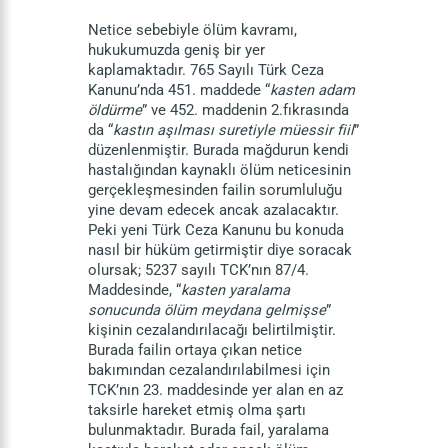
Netice sebebiyle ölüm kavramı,
hukukumuzda geniş bir yer
kaplamaktadır. 765 Sayılı Türk Ceza
Kanunu’nda 451. maddede “
kasten adam
öldürme
” ve 452. maddenin 2.fıkrasında
da “
kastın aşılması suretiyle müessir fiil
”
düzenlenmiştir. Burada mağdurun kendi
hastalığından kaynaklı ölüm neticesinin
gerçekleşmesinden failin sorumluluğu
yine devam edecek ancak azalacaktır.
Peki yeni Türk Ceza Kanunu bu konuda
nasıl bir hüküm getirmiştir diye soracak
olursak; 5237 sayılı TCK’nın 87/4.
Maddesinde, “
kasten yaralama
sonucunda ölüm meydana gelmişse
”
kişinin cezalandırılacağı belirtilmiştir.
Burada failin ortaya çıkan netice
bakımından cezalandırılabilmesi için
TCK’nın 23. maddesinde yer alan en az
taksirle hareket etmiş olma şartı
bulunmaktadır. Burada fail, yaralama