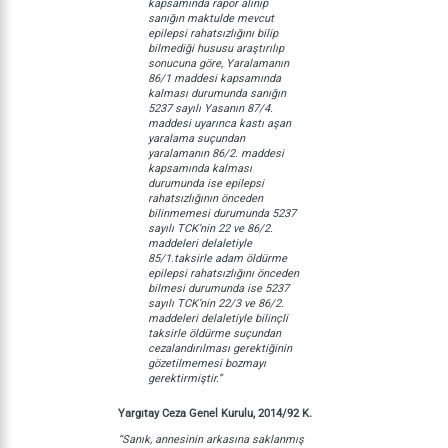
kapsamında rapor alınıp
sanığın maktulde mevcut
epilepsi rahatsızlığını bilip
bilmediği hususu araştırılıp
sonucuna göre, Yaralamanın
86/1 maddesi kapsamında
kalması durumunda sanığın
5237 sayılı Yasanın 87/4.
maddesi uyarınca kastı aşan
yaralama suçundan
yaralamanın 86/2. maddesi
kapsamında kalması
durumunda ise epilepsi
rahatsızlığının önceden
bilinmemesi durumunda 5237
sayılı TCK’nin 22 ve 86/2.
maddeleri delaletiyle
85/1.taksirle adam öldürme
epilepsi rahatsızlığını önceden
bilmesi durumunda ise 5237
sayılı TCK’nin 22/3 ve 86/2.
maddeleri delaletiyle bilinçli
taksirle öldürme suçundan
cezalandırılması gerektiğinin
gözetilmemesi bozmayı
gerektirmiştir.”
Yargıtay Ceza Genel Kurulu, 2014/92 K.
“Sanık, annesinin arkasına saklanmış