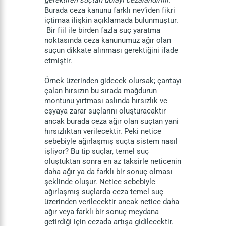
gerektiren suçtan dolayı cezalandırılır.”
Burada ceza kanunu farklı nev’iden fikri
içtimaa ilişkin açıklamada bulunmuştur.
Bir fiil ile birden fazla suç yaratma
noktasında ceza kanunumuz ağır olan
suçun dikkate alınması gerektiğini ifade
etmiştir.
Örnek üzerinden gidecek olursak; çantayı
çalan hırsızın bu sırada mağdurun
montunu yırtması aslında hırsızlık ve
eşyaya zarar suçlarını oluşturacaktır
ancak burada ceza ağır olan suçtan yani
hırsızlıktan verilecektir. Peki netice
sebebiyle ağırlaşmış suçta sistem nasıl
işliyor? Bu tip suçlar, temel suç
oluştuktan sonra en az taksirle neticenin
daha ağır ya da farklı bir sonuç olması
şeklinde oluşur. Netice sebebiyle
ağırlaşmış suçlarda ceza temel suç
üzerinden verilecektir ancak netice daha
ağır veya farklı bir sonuç meydana
getirdiği için cezada artışa gidilecektir.