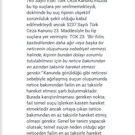
765 Sayılı Eski Türk Ceza Kanunu’muzda
bu tip suçlara yer verilmemekteydi,
doktrinde bu suç tipinin objektif
sorumluluk şekli olduğu kabul
edilmekteydi ancak 5237 Sayılı Türk
Ceza Kanunu 23. Maddesiyle bu tip
suçlara yer vermiştir. TCK 23:
“Bir fiilin,
kastedilenden daha ağır veya başka bir
neticenin oluşumuna sebebiyet vermesi
halinde, kişinin bundan dolayı sorumlu
tutulabilmesi için bu netice bakımından
en azından taksirle hareket etmesi
gerekir.”
Kanunda görüldüğü gibi neticesi
sebebiyle ağırlaşmış suçun oluşumunda
netice bakımından failin en az taksirle
hareket etmesi şartı bulunmaktadır.
Burada karıştırılmaması gereken nokta;
fail temel suçu işlerken kasten hareket
etmektedir ancak ortaya çıkan netice
bakımından en az taksirle hareket etmiş
olması gerekir. Genel bir tanım yapacak
olursak; temel suçun neden olduğu ağır
neticeden failin en az taksirle hareket