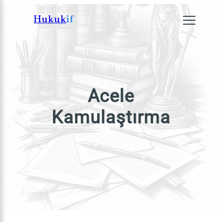
İçeriğe
Hukuk
if
geç
×
Acele
Kamulaştırma