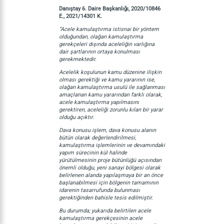
Danıştay 6. Daire Başkanlığı, 2020/10846
E., 2021/14301 K.
“Acele kamulaştırma istisnai bir yöntem
olduğundan, olağan kamulaştırma
gerekçeleri dışında aceleliğin varlığına
dair şartlarının ortaya konulması
gerekmektedir.
Acelelik koşulunun kamu düzenine ilişkin
olması gerektiği ve kamu yararının ise,
olağan kamulaştırma usulü ile sağlanması
amaçlanan kamu yararından farklı olarak,
acele kamulaştırma yapılmasını
gerektiren, aceleliği zorunlu kılan bir yarar
olduğu açıktır.
Dava konusu işlem, dava konusu alanın
bütün olarak değerlendirilmesi,
kamulaştırma işlemlerinin ve devamındaki
yapım sürecinin kül halinde
yürütülmesinin proje bütünlüğü açısından
önemli olduğu, yeni sanayi bölgesi olarak
belirlenen alanda yapılaşmaya bir an önce
başlanabilmesi için bölgenin tamamının
idarenin tasarrufunda bulunması
gerektiğinden bahisle tesis edilmiştir.
Bu durumda; yukarıda belirtilen acele
kamulaştırma gerekçesinin acele