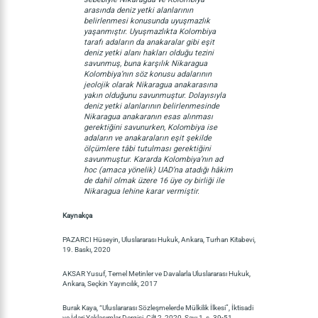
arasında deniz yetki alanlarının
belirlenmesi konusunda uyuşmazlık
yaşanmıştır. Uyuşmazlıkta Kolombiya
tarafı adaların da anakaralar gibi eşit
deniz yetki alanı hakları olduğu tezini
savunmuş, buna karşılık Nikaragua
Kolombiya’nın söz konusu adalarının
jeolojik olarak Nikaragua anakarasına
yakın olduğunu savunmuştur. Dolayısıyla
deniz yetki alanlarının belirlenmesinde
Nikaragua anakaranın esas alınması
gerektiğini savunurken, Kolombiya ise
adaların ve anakaraların eşit şekilde
ölçümlere tâbi tutulması gerektiğini
savunmuştur. Kararda Kolombiya’nın ad
hoc (amaca yönelik) UAD’na atadığı hâkim
de dahil olmak üzere 16 üye oy birliği ile
Nikaragua lehine karar vermiştir.
Kaynakça
PAZARCI Hüseyin, Uluslararası Hukuk, Ankara, Turhan Kitabevi,
19. Baskı, 2020
AKSAR Yusuf, Temel Metinler ve Davalarla Uluslararası Hukuk,
Ankara, Seçkin Yayıncılık, 2017
Burak Kaya, “Uluslararası Sözleşmelerde Mülkilik İlkesi”, İktisadi
ve İdari Yaklaşımlar Dergisi, Cilt 2, 2020, Sayı 1, s. 39-51