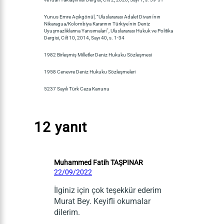
Yunus Emre Açıkgönül, “Uluslararası Adalet Divanı’nın
Nikaragua/Kolombiya Kararının Türkiye’nin Deniz
Uyuşmazlıklarına Yansımaları”, Uluslararası Hukuk ve Politika
Dergisi, Cilt 10, 2014, Sayı 40, s. 1-34
1982 Birleşmiş Milletler Deniz Hukuku Sözleşmesi
1958 Cenevre Deniz Hukuku Sözleşmeleri
5237 Sayılı Türk Ceza Kanunu
12 yanıt
Muhammed Fatih TAŞPINAR
22/09/2022
İlginiz için çok teşekkür ederim
Murat Bey. Keyifli okumalar
dilerim.