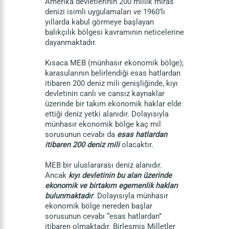
Amerika devletlerinin 200 millik miras
denizi isimli uygulamaları ve 1960’lı
yıllarda kabul görmeye başlayan
balıkçılık bölgesi kavramının neticelerine
dayanmaktadır.
Kısaca MEB (münhasır ekonomik bölge);
karasularının belirlendiği esas hatlardan
itibaren 200 deniz mili genişliğinde, kıyı
devletinin canlı ve cansız kaynaklar
üzerinde bir takım ekonomik haklar elde
ettiği deniz yetki alanıdır. Dolayısıyla
münhasır ekonomik bölge kaç mil
sorusunun cevabı da
esas hatlardan
itibaren 200 deniz mili
olacaktır.
MEB bir uluslararası deniz alanıdır.
Ancak
kıyı devletinin bu alan üzerinde
ekonomik ve birtakım egemenlik hakları
bulunmaktadır
.
Dolayısıyla münhasır
ekonomik bölge nereden başlar
sorusunun cevabı “esas hatlardan”
itibaren olmaktadır. Birleşmiş Milletler