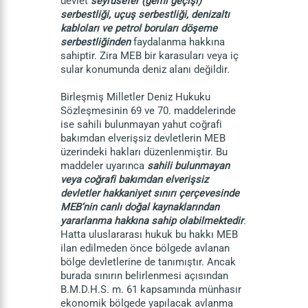
devlet
seyrüsefer (gemi geçişi)
serbestliği, uçuş serbestliği, denizaltı
kabloları ve petrol boruları döşeme
serbestliğinden
faydalanma hakkına
sahiptir. Zira MEB bir karasuları veya iç
sular konumunda deniz alanı değildir.
Birleşmiş Milletler Deniz Hukuku
Sözleşmesinin 69 ve 70. maddelerinde
ise sahili bulunmayan yahut coğrafi
bakımdan elverişsiz devletlerin MEB
üzerindeki hakları düzenlenmiştir. Bu
maddeler uyarınca
sahili bulunmayan
veya coğrafi bakımdan elverişsiz
devletler hakkaniyet sınırı çerçevesinde
MEB’nin canlı doğal kaynaklarından
yararlanma hakkına sahip olabilmektedir
.
Hatta uluslararası hukuk bu hakkı MEB
ilan edilmeden önce bölgede avlanan
bölge devletlerine de tanımıştır. Ancak
burada sınırın belirlenmesi açısından
B.M.D.H.S. m. 61 kapsamında münhasır
ekonomik bölgede yapılacak avlanma