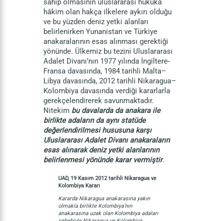
sahip olmasının uluslararası hukuka
hâkim olan hakça ilkelere aykırı olduğu
ve bu yüzden deniz yetki alanları
belirlenirken Yunanistan ve Türkiye
anakaralarının esas alınması gerektiği
yönünde. Ülkemiz bu tezini Uluslararası
Adalet Divanı’nın 1977 yılında İngiltere-
Fransa davasında, 1984 tarihli Malta–
Libya davasında, 2012 tarihli Nikaragua–
Kolombiya davasında verdiği kararlarla
gerekçelendirerek savunmaktadır.
Nitekim
bu davalarda da anakara ile
birlikte adaların da aynı statüde
değerlendirilmesi hususuna karşı
Uluslararası Adalet Divanı anakaraların
esas alınarak deniz yetki alanlarının
belirlenmesi yönünde karar vermiştir
.
UAD, 19 Kasım 2012 tarihli Nikaragua ve
Kolombiya Kararı
Kararda Nikaragua anakarasına yakın
olmakla birlikte Kolombiya’nın
anakarasına uzak olan Kolombiya adaları
sebebiyle Nikaragua ve Kolombiya