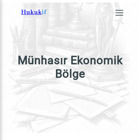
İçeriğe
Hukuk
if
geç
×
Münhasır Ekonomik
Bölge